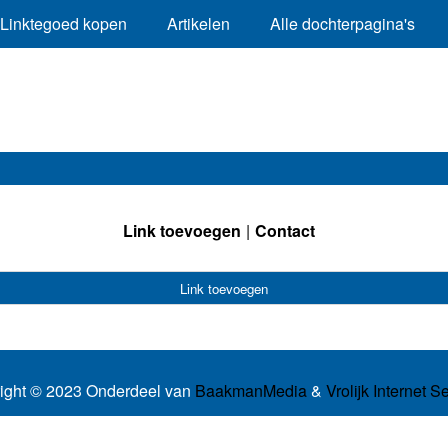
Linktegoed kopen
Artikelen
Alle dochterpagina's
Link toevoegen
Contact
Link toevoegen
ight © 2023 Onderdeel van
BaakmanMedia
&
Vrolijk Internet S